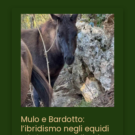
MULO
E
BARDOTTO:
L’IBRIDISMO
NEGLI
EQUIDI
E
LE
LORO
STRAORDINARIE
QUALITÀ
Mulo e Bardotto:
l’ibridismo negli equidi