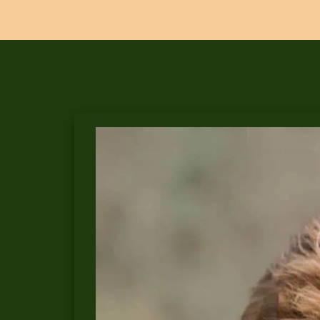
SIMBA:
DA
CUCCIOLO
ABBANDONATO
A
MOSCA
AL
SANTUARIO
IN
MAREMMA