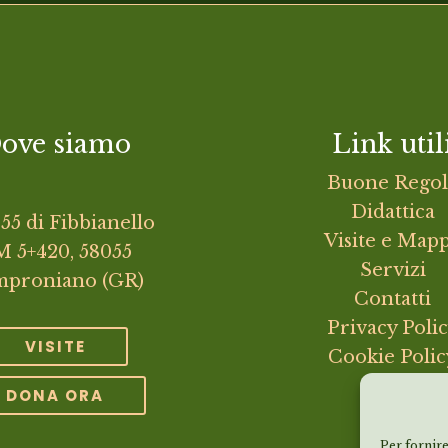
ove siamo
Link util
Buone Regol
Didattica
155 di Fibbianello
Visite e Map
 5+420, 58055
Servizi
proniano (GR)
Contatti
Privacy Poli
VISITE
Cookie Polic
DONA ORA
Per fornire