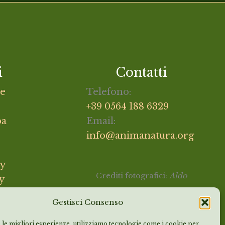
i
Contatti
e
Telefono:
+39 0564 188 6329
pa
Email:
info@animanatura.org
cy
Crediti fotografici:
Aldo
y
Giuliani, Keres Contorni,
Gestisci Consenso
Andrea Costanzi e archivio
Animanatura.
 le migliori esperienze, utilizziamo tecnologie come i cookie per