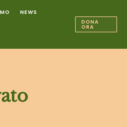
AMO
NEWS
DONA
ORA
ato